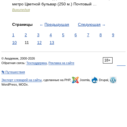
метро Цветной бульвар (250 м.) Почтовый …
Википедия
Страницы
←
Предыдущая
Следующая
→
1
2
3
4
5
6
7
8
9
10
11
12
13
© Академик, 2000-2026
18+
Обратная связь:
Техподдержка
,
Реклама на сайте
👣 Путешествия
Экспорт словарей на сайты
, сделанные на PHP,
Joomla,
Drupal,
WordPress, MODx.